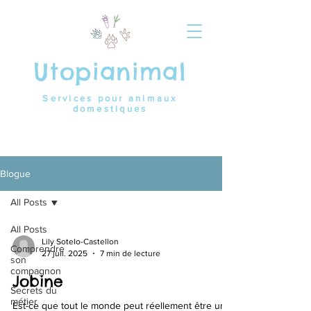
Utopianimal
Services pour animaux
domestiques
Blogue
All Posts
All Posts
Lily Sotelo-Castellon
Comprendre
27 juil. 2025
7 min de lecture
son
compagnon
Jobine
Secrets du
métier
Est-ce que tout le monde peut réellement être un