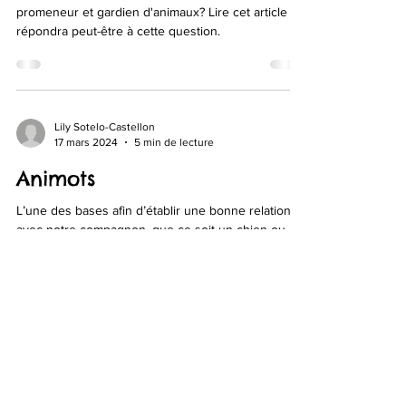
promeneur et gardien d'animaux? Lire cet article
répondra peut-être à cette question.
Lily Sotelo-Castellon
17 mars 2024
5 min de lecture
Animots
L’une des bases afin d’établir une bonne relation
avec notre compagnon, que ce soit un chien ou
n’importe quel autre animal qui partage...
(438) 357-8451
info@utopianimal.com
Vieux-Rosemont, Montréal